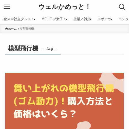
ウェルかめっと！
金スマ社交ダンス！
ME:I 日プ女子！
生活／雑貨
スポーツ
エンタ
ホーム
模型飛行機
模型飛行機
– tag –