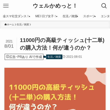
ウェルかめっと！
金スマ社交ダンス！
ME:I 日プ女子！
生活／雑貨
スポーツ
エンタ
ホーム
生活／雑貨
11000円の高級ティッシュ(十二単)
2021
8/01
の購入方法！何が違うのか？
広告･PRあり AIで作成
2021-08-01
生活／雑貨