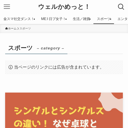
ウェルかめっと！
金スマ社交ダンス！
ME:I 日プ女子！
生活／雑貨
スポーツ
エンタ
ホーム
スポーツ
スポーツ
– category –
当ページのリンクには広告が含まれています。