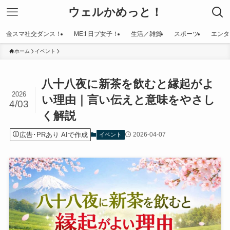
ウェルかめっと！
金スマ社交ダンス！
ME:I 日プ女子！
生活／雑貨
スポーツ
エンタ
ホーム
イベント
八十八夜に新茶を飲むと縁起がよ
2026
い理由｜言い伝えと意味をやさし
4/03
く解説
広告･PRあり AIで作成
2026-04-07
イベント