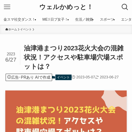
ウェルかめっと！
金スマ社交ダンス！
ME:I 日プ女子！
生活／雑貨
スポーツ
エンタ
ホーム
イベント
油津港まつり2023花火大会の混雑
2023
状況！アクセスや駐車場穴場スポ
6/27
ットは？
広告･PRあり AIで作成
2023-05-07
2023-06-27
イベント