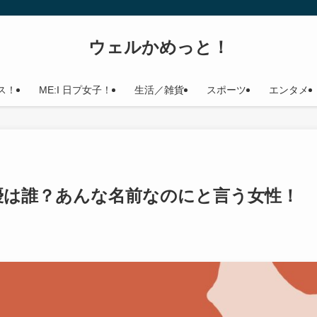
ウェルかめっと！
ス！
ME:I 日プ女子！
生活／雑貨
スポーツ
エンタメ
優は誰？あんな名前なのにと言う女性！