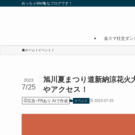
めっちゃWel亀なブログです！
金スマ社交ダン
ホーム
イベント
旭川夏まつり道新納涼花火大
2023
7/25
やアクセス！
広告･PRあり AIで作成
2023-07-25
イベント