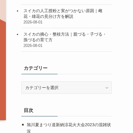
スイカの人工授粉と実がつかない原因｜雌
花・雄花の見分け方を解説
2026-08-01
スイカの摘心・整枝方法｜親づる・子づる・
孫づるの育て方
2026-08-01
カテゴリー
カ
テ
ゴ
リ
目次
ー
旭川夏まつり道新納涼花火大会2023の混雑状
況