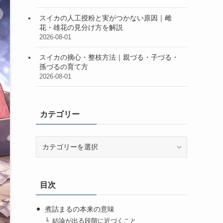
スイカの人工授粉と実がつかない原因｜雌
花・雄花の見分け方を解説
2026-08-01
スイカの摘心・整枝方法｜親づる・子づる・
孫づるの育て方
2026-08-01
カテゴリー
カ
テ
ゴ
リ
目次
ー
煮詰まるの本来の意味
結論が出る段階に近づくこと