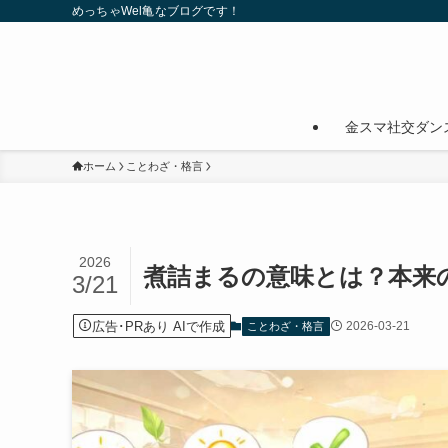
めっちゃWel亀なブログです！
金スマ社交ダン
ホーム
ことわざ・格言
2026
煮詰まるの意味とは？本来
3/21
広告･PRあり AIで作成
2026-03-21
ことわざ・格言