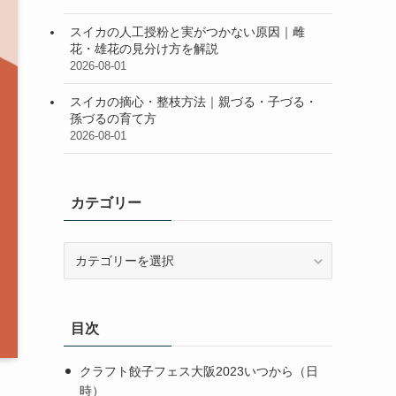
スイカの人工授粉と実がつかない原因｜雌
花・雄花の見分け方を解説
2026-08-01
スイカの摘心・整枝方法｜親づる・子づる・
孫づるの育て方
2026-08-01
カテゴリー
カ
テ
ゴ
リ
目次
ー
クラフト餃子フェス大阪2023いつから（日
時）