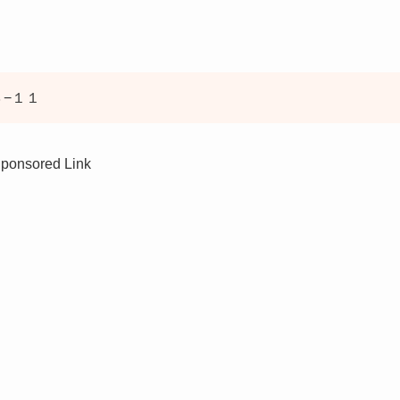
３−１１
ponsored Link