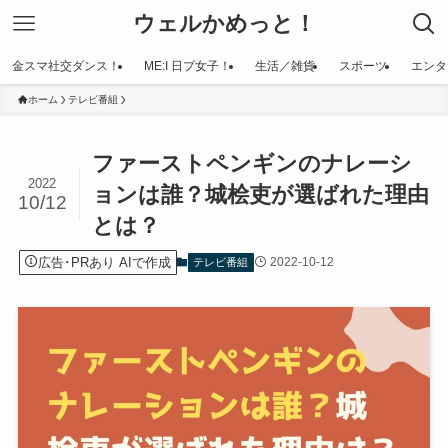
ウェルかめっと！
金スマ社交ダンス！
ME:I 日プ女子！
生活／雑貨
スポーツ
エンタ
ホーム
テレビ番組
ファーストペンギンのナレーシ
2022
ョンは誰？城桧吏が選ばれた理由
10/12
とは？
広告･PRあり AIで作成
2022-10-12
テレビ番組