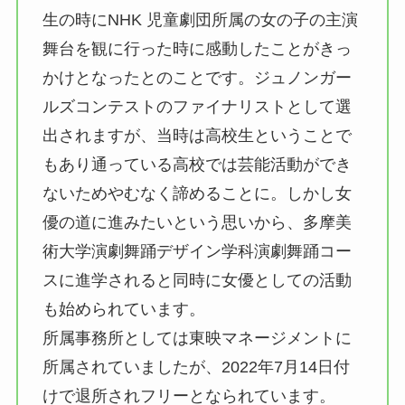
生の時にNHK 児童劇団所属の女の子の主演
舞台を観に行った時に感動したことがきっ
かけとなったとのことです。ジュノンガー
ルズコンテストのファイナリストとして選
出されますが、当時は高校生ということで
もあり通っている高校では芸能活動ができ
ないためやむなく諦めることに。しかし女
優の道に進みたいという思いから、多摩美
術大学演劇舞踊デザイン学科演劇舞踊コー
スに進学されると同時に女優としての活動
も始められています。
所属事務所としては東映マネージメントに
所属されていましたが、2022年7月14日付
けで退所されフリーとなられています。