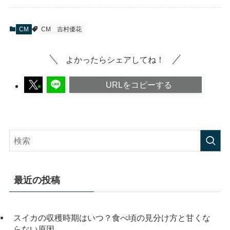
CM
CM
吉村優花
よかったらシェアしてね！
URLをコピーする
最近の投稿
スイカの収穫時期はいつ？食べ頃の見分け方と甘くな
らない原因