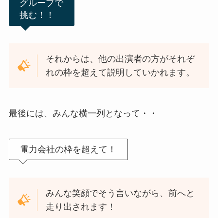
グループで
挑む！！
それからは、他の出演者の方がそれぞ
れの枠を超えて説明していかれます。
最後には、みんな横一列となって・・
電力会社の枠を超えて！
みんな笑顔でそう言いながら、前へと
走り出されます！