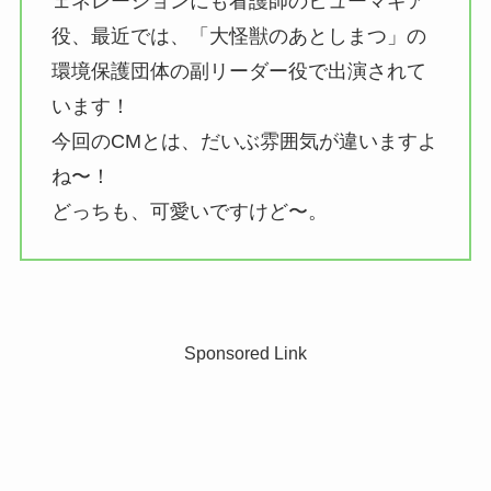
ェネレーションにも看護師のヒューマギア
役、最近では、「大怪獣のあとしまつ」の
環境保護団体の副リーダー役で出演されて
います！
今回のCMとは、だいぶ雰囲気が違いますよ
ね〜！
どっちも、可愛いですけど〜。
Sponsored Link