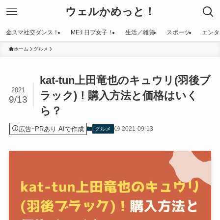
ウェルかめっと！
金スマ社交ダンス！
ME:I 日プ女子！
生活／雑貨
スポーツ
エンタ
ホーム
グルメ
kat-tun上田竜也のキュウリ(羽後ブ
2021
ラック)！購入方法と価格はいく
9/13
ら？
広告･PRあり AIで作成
2021-09-13
グルメ