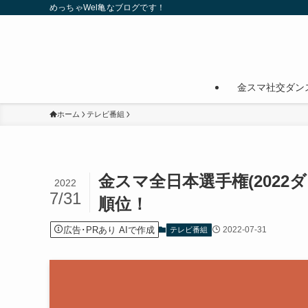
めっちゃWel亀なブログです！
金スマ社交ダン
ホーム
テレビ番組
金スマ全日本選手権(2022
2022
7/31
順位！
広告･PRあり AIで作成
2022-07-31
テレビ番組