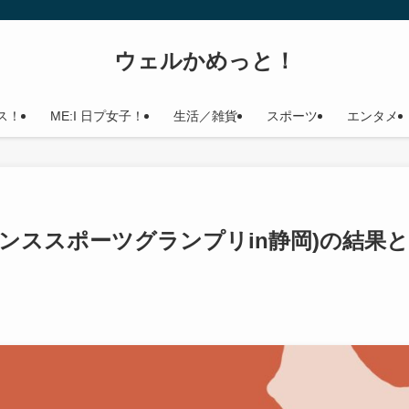
ウェルかめっと！
ス！
ME:I 日プ女子！
生活／雑貨
スポーツ
エンタメ
ダンススポーツグランプリin静岡)の結果と