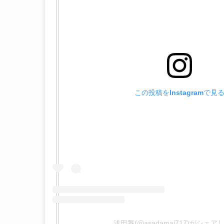
この投稿をInstagramで見
浅田舞(@asadamai717)がシェ