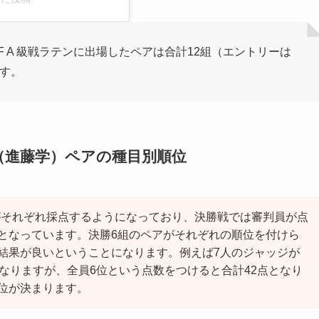
DSF A 級戦ラテンに出場したペアは合計12組（エントリーは
です。
ョ（進藤学）ペアの種目別順位
G）がそれぞれ採点するようになっており、決勝戦では審判員が点
となっています。決勝6組のペアがそれぞれの順位を付けら
結果が良いということになります。例えば7人のジャッジが
なりますが、全員6位という点数をつけると合計42点となり
位が決まります。