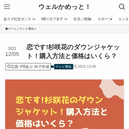
ウェルかめっと！
金スマ社交ダンス！
ME:I 日プ女子！
生活／雑貨
スポーツ
エンタ
ホーム
テレビ番組
恋です!杉咲花のダウンジャケッ
2021
12/05
ト！購入方法と価格はいくら？
広告･PRあり AIで作成
2021-12-05
テレビ番組