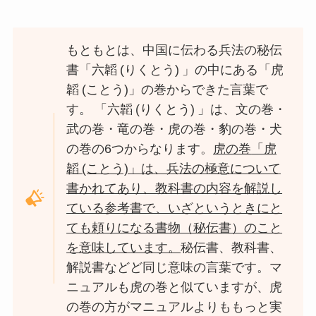
もともとは、中国に伝わる兵法の秘伝
書「六韜 (りくとう) 」の中にある「虎
韜 (ことう)」の巻からできた言葉で
す。
「六韜 (りくとう) 」は、文の巻・
武
の巻・竜
の巻・虎
の巻・豹
の巻・犬
の巻の6つからなります。
虎
の巻
「虎
韜 (ことう)」は、兵法の極意について
書かれてあり、教科書の内容を解説し
ている参考書で、いざというときにと
ても頼りになる書物（秘伝書）のこと
を意味しています。
秘伝書、教科書、
解説書などど同じ意味の言葉です。マ
ニュアルも虎の巻と似ていますが、虎
の巻の方がマニュアルよりももっと実