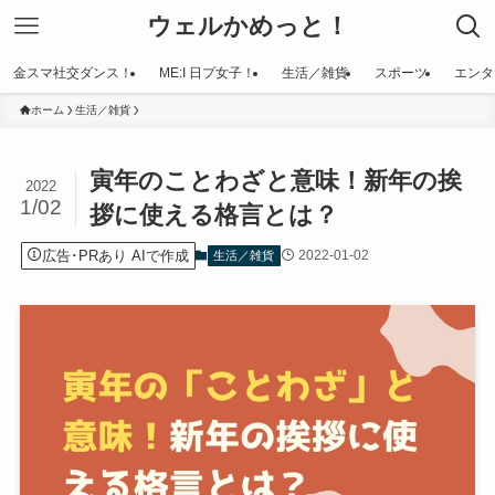
ウェルかめっと！
金スマ社交ダンス！
ME:I 日プ女子！
生活／雑貨
スポーツ
エンタ
ホーム
生活／雑貨
寅年のことわざと意味！新年の挨
2022
1/02
拶に使える格言とは？
広告･PRあり AIで作成
2022-01-02
生活／雑貨