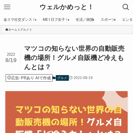
ウェルかめっと！
金スマ社交ダンス！
ME:I 日プ女子！
生活／雑貨
スポーツ
エンタ
ホーム
グルメ
マツコの知らない世界の自動販売
2022
機の場所！グルメ自販機ど冷えも
8/19
んとは？
広告･PRあり AIで作成
2022-08-19
グルメ