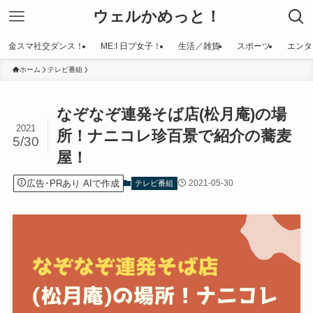
ウェルかめっと！
金スマ社交ダンス！
ME:I 日プ女子！
生活／雑貨
スポーツ
エンタ
ホーム
テレビ番組
なぞなぞ連発そば店(松月庵)の場
2021
所！ナニコレ珍百景で紹介の蕎麦
5/30
屋！
広告･PRあり AIで作成
2021-05-30
テレビ番組