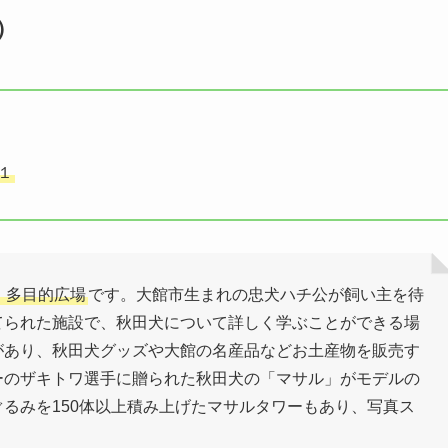
）
−１
」多目的広場
です。大館市生まれの忠犬ハチ公が飼い主を待
てられた施設で、秋田犬について詳しく学ぶことができる場
があり、秋田犬グッズや大館の名産品などお土産物を販売す
ーのザキトワ選手に贈られた秋田犬の「マサル」がモデルの
るみを150体以上積み上げたマサルタワーもあり、写真ス