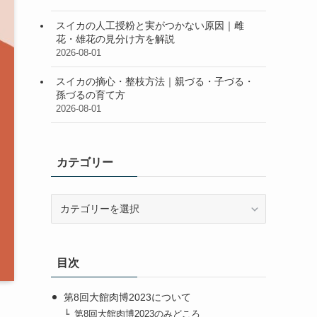
スイカの人工授粉と実がつかない原因｜雌
花・雄花の見分け方を解説
2026-08-01
スイカの摘心・整枝方法｜親づる・子づる・
孫づるの育て方
2026-08-01
カテゴリー
カ
テ
ゴ
リ
目次
ー
第8回大館肉博2023について
第8回大館肉博2023のみどころ