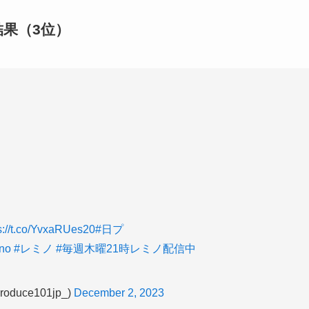
結果（3位）
s://t.co/YvxaRUes20
#日プ
no
#レミノ
#毎週木曜21時レミノ配信中
oduce101jp_)
December 2, 2023