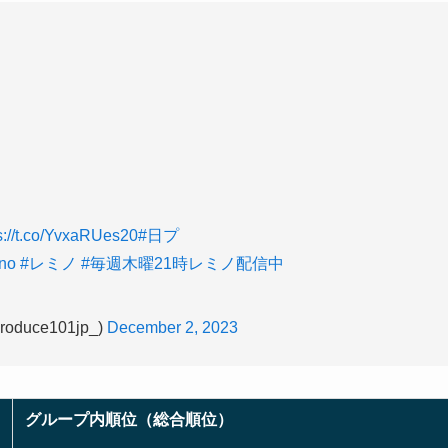
s://t.co/YvxaRUes20
#日プ
no
#レミノ
#毎週木曜21時レミノ配信中
oduce101jp_)
December 2, 2023
グループ内順位（総合順位）