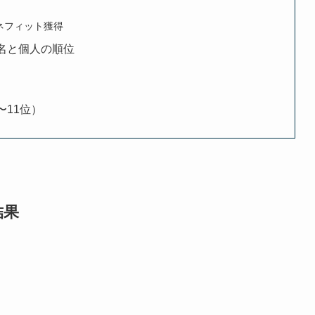
ネフィット獲得
名と個人の順位
〜11位）
結果
）