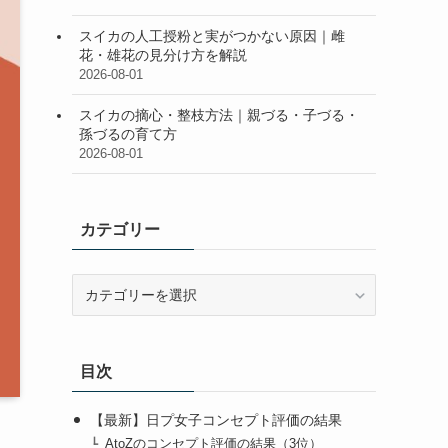
スイカの人工授粉と実がつかない原因｜雌
花・雄花の見分け方を解説
2026-08-01
スイカの摘心・整枝方法｜親づる・子づる・
孫づるの育て方
2026-08-01
カテゴリー
カ
テ
ゴ
リ
目次
ー
【最新】日プ女子コンセプト評価の結果
AtoZのコンセプト評価の結果（3位）