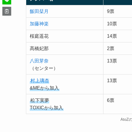
飯田栞月
9票
加藤神楽
10票
桜庭遥花
14票
髙橋妃那
2票
八田芽奈
13票
（センター）
村上璃杏
13票
&MEから加入
松下実夢
6票
TOXICから加入
Ato