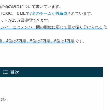
プト評価の結果について書いています。
、TOXIC、＆MEで
7名のチームが再編成
されています。
ットが25万票獲得できます。
メンバーにはメンバー間の順位に応じて票が振り分けられる
仕
票、4位は3万票、5位は2万票、6位は1万票
です。
目次
果
（3位）