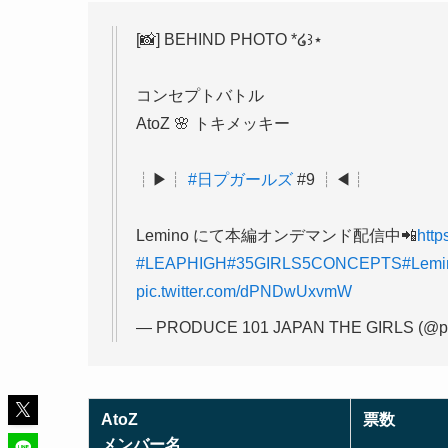
[📸] BEHIND PHOTO *໒꒱⋆
コンセプトバトル
AtoZ 🌸 トキメッキー
┊▶┊
#日プガールズ
#9 ┊◀┊
Lemino にて本編オンデマンド配信中📲
http
#LEAPHIGH
#35GIRLS5CONCEPTS
#Lemi
pic.twitter.com/dPNDwUxvmW
— PRODUCE 101 JAPAN THE GIRLS (@pr
AtoZ
票数
メンバー名