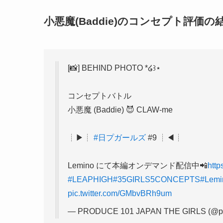
小悪魔(Baddie)のコンセプト評価の
[📸] BEHIND PHOTO *໒꒱⋆
コンセプトバトル
小悪魔 (Baddie) 😈 CLAW-me
┊▶┊
#日プガールズ
#9 ┊◀┊
Lemino にて本編オンデマンド配信中📲
http
#LEAPHIGH
#35GIRLS5CONCEPTS
#Lemi
pic.twitter.com/GMbvBRh9um
— PRODUCE 101 JAPAN THE GIRLS (@pr