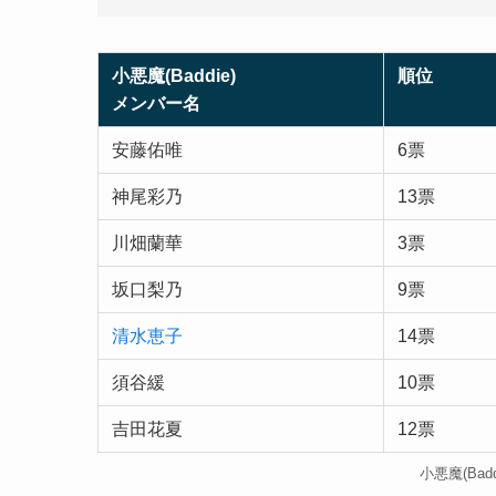
小悪魔(Baddie)
順位
メンバー名
安藤佑唯
6票
神尾彩乃
13票
川畑蘭華
3票
坂口梨乃
9票
清水恵子
14票
須谷緩
10票
吉田花夏
12票
小悪魔(Ba