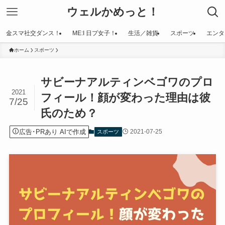
ウェルかめっと！
金スマ社交ダンス！
ME:I 日プ女子！
生活／雑貨
スポーツ
エンタ
ホーム
スポーツ
サビーナアルティンベゴワのプロ
2021
フィール！顔が変わった理由は彼
7/25
氏のため？
広告･PRあり AIで作成
2021-07-25
スポーツ