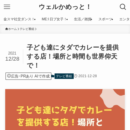
ウェルかめっと！
金スマ社交ダンス！
ME:I 日プ女子！
生活／雑貨
スポーツ
エンタ
ホーム
テレビ番組
子ども達にタダでカレーを提供
2021
する店！場所と時間も世界仰天
12/28
で！
広告･PRあり AIで作成
2021-12-28
テレビ番組