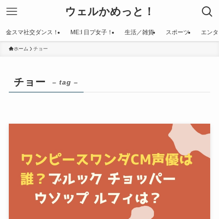
ウェルかめっと！
金スマ社交ダンス！
ME:I 日プ女子！
生活／雑貨
スポーツ
エンタ
ホーム
チョー
チョー
– tag –