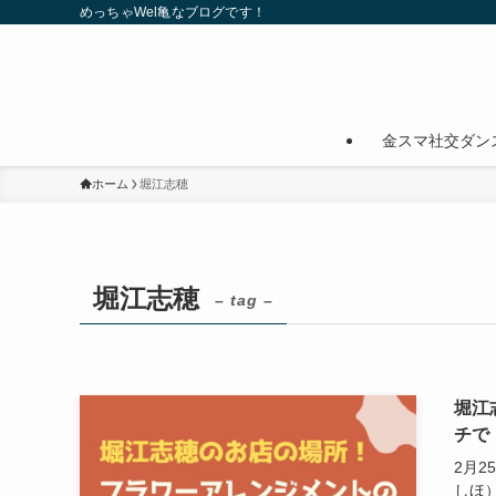
めっちゃWel亀なブログです！
金スマ社交ダン
ホーム
堀江志穂
堀江志穂
– tag –
堀江
チで
2月
しほ