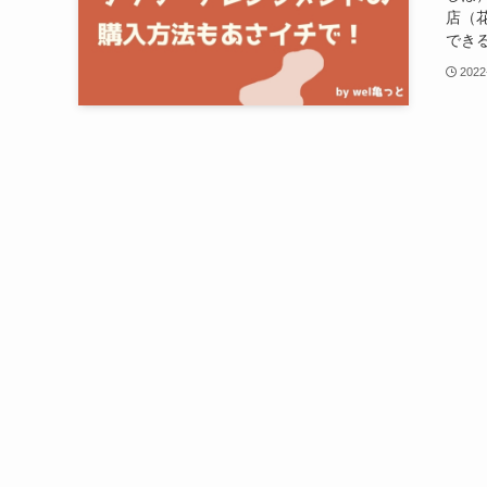
店（
できる
2022