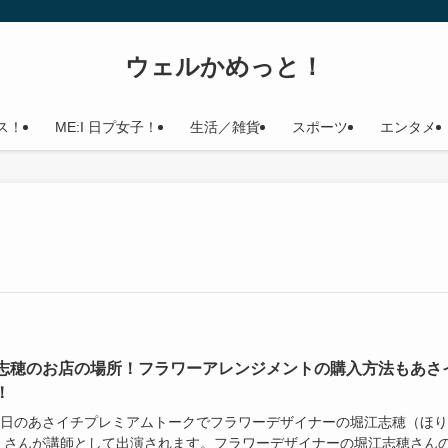
ウェルかめっと！
ス！
ME:I 日プ女子！
生活／雑貨
スポーツ
エンタメ
志穂のお店の場所！フラワーアレンジメントの購入方法もあさ
！
25日のあさイチプレミアムトークでフラワーデザイナーの堀江志穂（ほ
）さんが講師として出演されます。フラワーデザイナーの堀江志穂さん