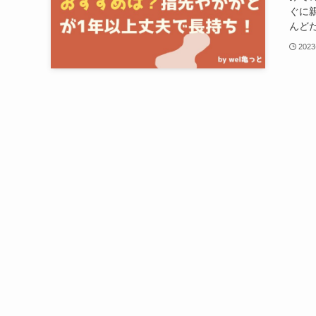
ぐに
んどだ
2023