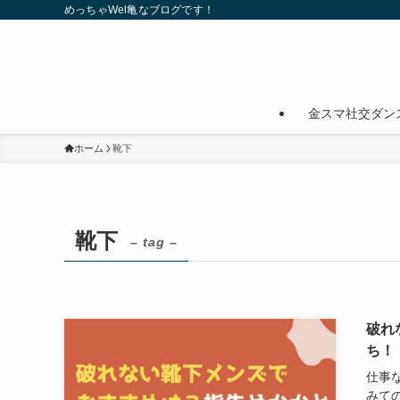
めっちゃWel亀なブログです！
金スマ社交ダン
ホーム
靴下
靴下
– tag –
破れ
ち！
仕事
みて