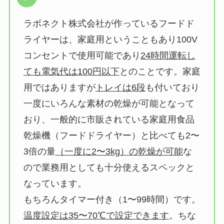
ラボネクト株式会社が作っているフードド
ライヤーは、家庭用ということもあり100V
コンセントで使用可能であり
24時間運転し
ても電気代は100円以下
とのことです。家庭
用ではありますが
トレイは6段
も付いており
一度にいろんな素材の乾燥が可能となって
おり、一般的に市販されている家庭用食品
乾燥機（フードドライヤー）と比べても2〜
3倍の量
（一度に2〜3kg）の乾燥が可能
な
ので業務用としても十分使えるスペックと
なっています。
もちろんタイマー付き（1〜99時間）です。
温度設定は35〜70℃で設定できます
。ちな