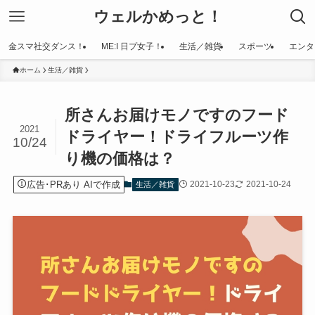
ウェルかめっと！
金スマ社交ダンス！
ME:I 日プ女子！
生活／雑貨
スポーツ
エンタ
ホーム
生活／雑貨
所さんお届けモノですのフード
2021
ドライヤー！ドライフルーツ作
10/24
り機の価格は？
広告･PRあり AIで作成
2021-10-23
2021-10-24
生活／雑貨