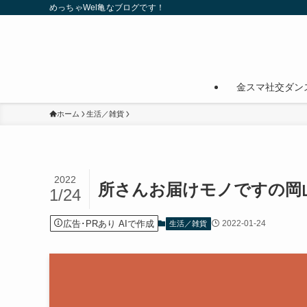
めっちゃWel亀なブログです！
金スマ社交ダン
ホーム
生活／雑貨
2022
所さんお届けモノですの岡
1/24
広告･PRあり AIで作成
2022-01-24
生活／雑貨