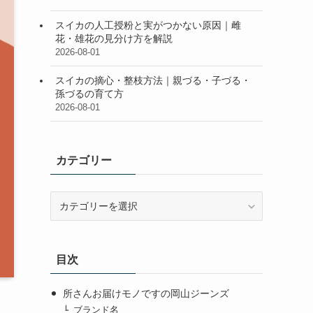
スイカの人工授粉と実がつかない原因｜雌
花・雄花の見分け方を解説
2026-08-01
スイカの摘心・整枝方法｜親づる・子づる・
孫づるの育て方
2026-08-01
カテゴリー
カ
テ
ゴ
リ
目次
ー
所さんお届けモノですの岡山ジーンズ
ブランド名