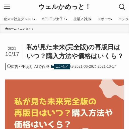
ウェルかめっと！
金スマ社交ダンス！
ME:I 日プ女子！
生活／雑貨
スポーツ
エンタ
ホーム
エンタメ
私が見た未来(完全版)の再版日は
2021
10/17
いつ？購入方法や価格はいくら？
広告･PRあり AIで作成
2021-06-29
2021-10-17
エンタメ