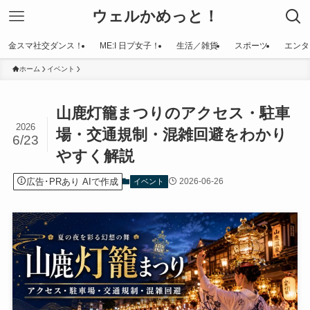
ウェルかめっと！
金スマ社交ダンス！
ME:I 日プ女子！
生活／雑貨
スポーツ
エンタ
ホーム
イベント
山鹿灯籠まつりのアクセス・駐車
2026
場・交通規制・混雑回避をわかり
6/23
やすく解説
広告･PRあり AIで作成
2026-06-26
イベント