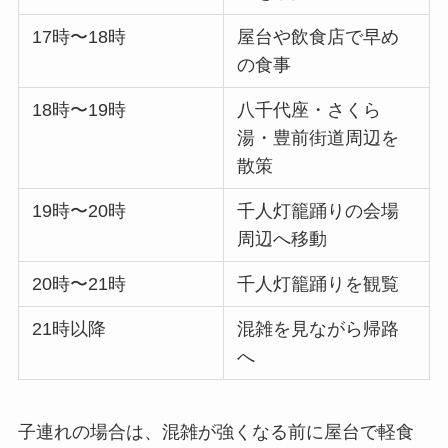
17時〜18時
屋台や飲食店で早め
の食事
18時〜19時
八千代座・さくら
湯・豊前街道周辺を
散策
19時〜20時
千人灯籠踊りの会場
周辺へ移動
20時〜21時
千人灯籠踊りを観覧
21時以降
混雑を見ながら帰路
へ
子連れの場合は、混雑が強くなる前に屋台で軽食