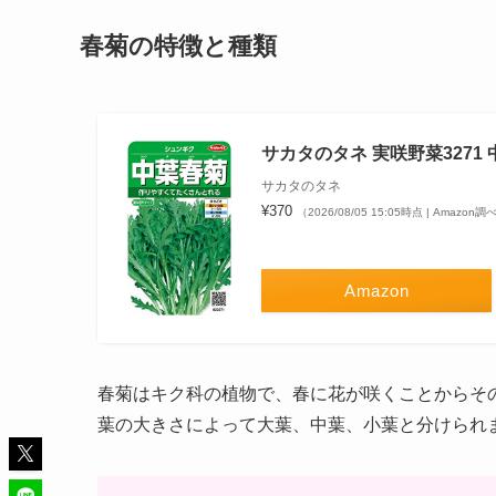
春菊の特徴と種類
サカタのタネ 実咲野菜3271 中
サカタのタネ
¥370
（2026/08/05 15:05時点 | Amazon調
Amazon
春菊はキク科の植物で、春に花が咲くことからそ
葉の大きさによって大葉、中葉、小葉と分けられ