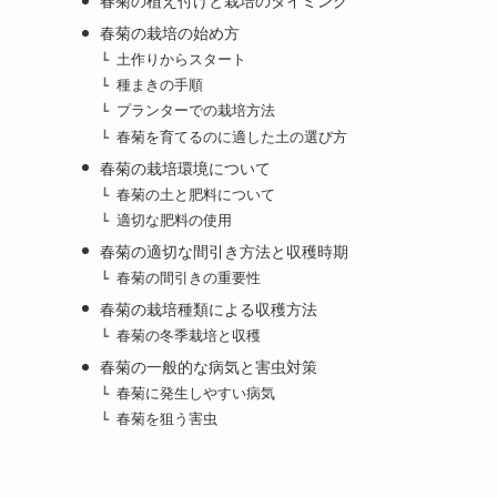
春菊の植え付けと栽培のタイミング
春菊の栽培の始め方
土作りからスタート
種まきの手順
プランターでの栽培方法
春菊を育てるのに適した土の選び方
春菊の栽培環境について
春菊の土と肥料について
適切な肥料の使用
春菊の適切な間引き方法と収穫時期
春菊の間引きの重要性
春菊の栽培種類による収穫方法
春菊の冬季栽培と収穫
春菊の一般的な病気と害虫対策
春菊に発生しやすい病気
春菊を狙う害虫