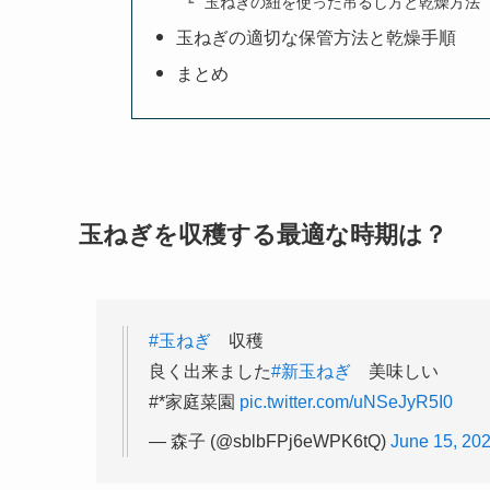
玉ねぎの紐を使った吊るし方と乾燥方法
玉ねぎの適切な保管方法と乾燥手順
まとめ
玉ねぎを収穫する最適な時期は？
#玉ねぎ
収穫
良く出来ました
#新玉ねぎ
美味しい
#*家庭菜園
pic.twitter.com/uNSeJyR5I0
— 森子 (@sblbFPj6eWPK6tQ)
June 15, 20