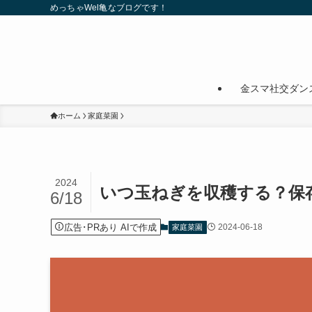
めっちゃWel亀なブログです！
金スマ社交ダン
ホーム
家庭菜園
2024
いつ玉ねぎを収穫する？保
6/18
広告･PRあり AIで作成
2024-06-18
家庭菜園