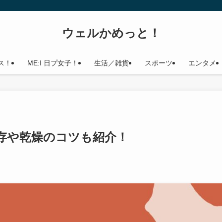
ウェルかめっと！
ス！
ME:I 日プ女子！
生活／雑貨
スポーツ
エンタメ
存や乾燥のコツも紹介！