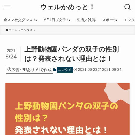
ウェルかめっと！
金スマ社交ダンス！
ME:I 日プ女子！
生活／雑貨
スポーツ
エンタ
ホーム
エンタメ
上野動物園パンダの双子の性別
2021
6/24
は？発表されない理由とは！
広告･PRあり AIで作成
2021-06-23
2021-06-24
エンタメ