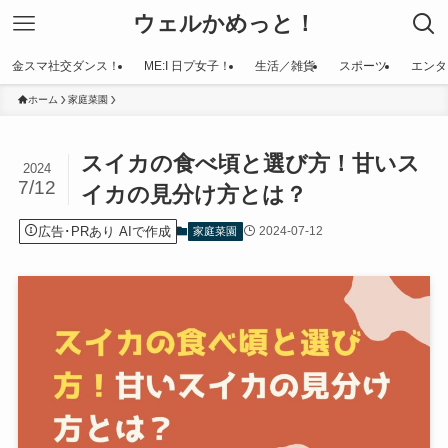
ウェルかめっと！
金スマ社交ダンス！
ME:I 日プ女子！
生活／雑貨
スポーツ
エンタ
ホーム
家庭菜園
スイカの食べ頃と選び方！甘いス
2024
7/12
イカの見分け方とは？
広告･PRあり AIで作成
2024-07-12
家庭菜園