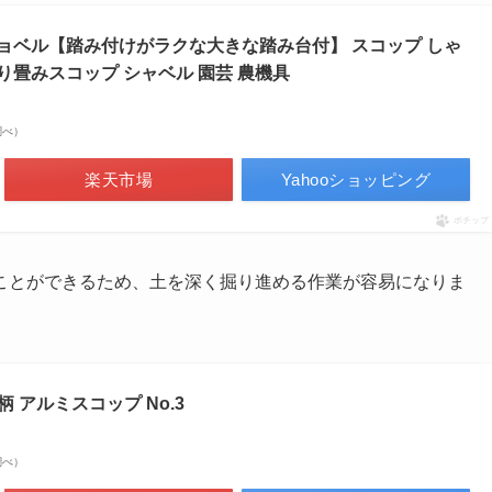
こしショベル【踏み付けがラクな大きな踏み台付】 スコップ しゃ
折り畳みスコップ シャベル 園芸 農機具
n調べ）
楽天市場
Yahooショッピング
ポチップ
ことができるため、土を深く掘り進める作業が容易になりま
e 木柄 アルミスコップ No.3
n調べ）