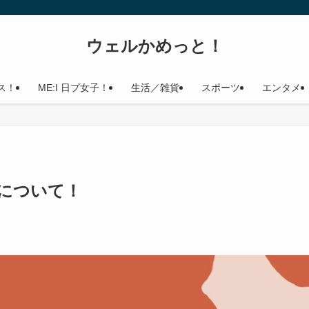
ウェルかめっと！
ス！
ME:I 日プ女子！
生活／雑貨
スポーツ
エンタメ
について！