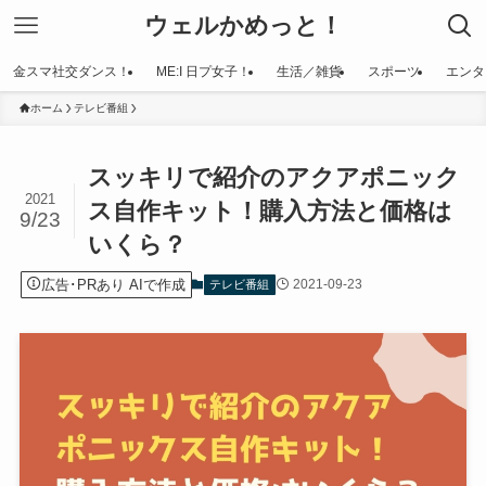
ウェルかめっと！
金スマ社交ダンス！
ME:I 日プ女子！
生活／雑貨
スポーツ
エンタ
ホーム
テレビ番組
スッキリで紹介のアクアポニック
2021
ス自作キット！購入方法と価格は
9/23
いくら？
広告･PRあり AIで作成
2021-09-23
テレビ番組