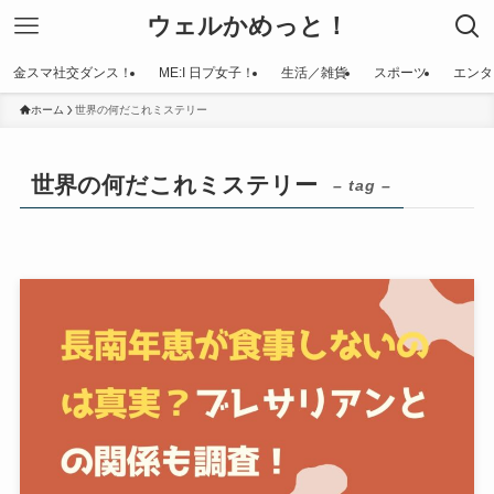
ウェルかめっと！
金スマ社交ダンス！
ME:I 日プ女子！
生活／雑貨
スポーツ
エンタ
ホーム
世界の何だこれミステリー
世界の何だこれミステリー
– tag –