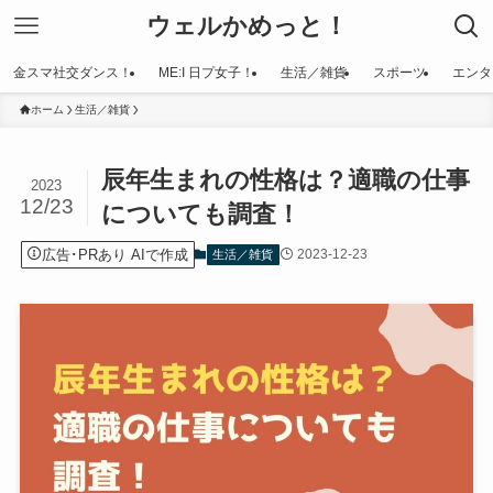
ウェルかめっと！
金スマ社交ダンス！
ME:I 日プ女子！
生活／雑貨
スポーツ
エンタ
ホーム
生活／雑貨
辰年生まれの性格は？適職の仕事
2023
12/23
についても調査！
広告･PRあり AIで作成
2023-12-23
生活／雑貨