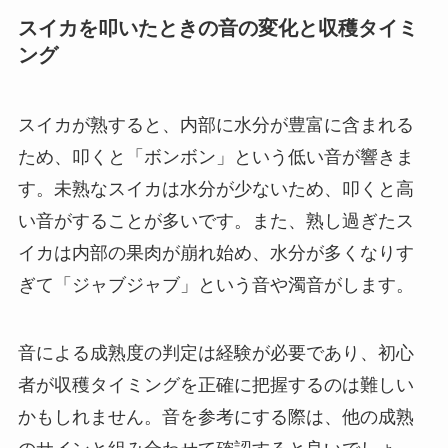
スイカを叩いたときの音の変化と収穫タイミ
ング
スイカが熟すると、内部に水分が豊富に含まれる
ため、叩くと「ボンボン」という低い音が響きま
す。未熟なスイカは水分が少ないため、叩くと高
い音がすることが多いです。また、熟し過ぎたス
イカは内部の果肉が崩れ始め、水分が多くなりす
ぎて「ジャブジャブ」という音や濁音がします。
音による成熟度の判定は経験が必要であり、初心
者が収穫タイミングを正確に把握するのは難しい
かもしれません。音を参考にする際は、他の成熟