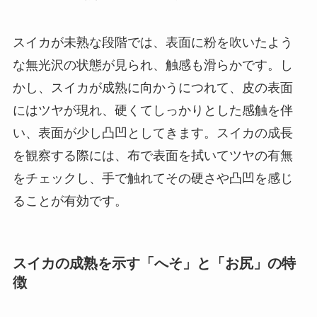
スイカが未熟な段階では、表面に粉を吹いたよう
な無光沢の状態が見られ、触感も滑らかです。し
かし、スイカが成熟に向かうにつれて、皮の表面
にはツヤが現れ、硬くてしっかりとした感触を伴
い、表面が少し凸凹としてきます。スイカの成長
を観察する際には、布で表面を拭いてツヤの有無
をチェックし、手で触れてその硬さや凸凹を感じ
ることが有効です。
スイカの成熟を示す「へそ」と「お尻」の特
徴