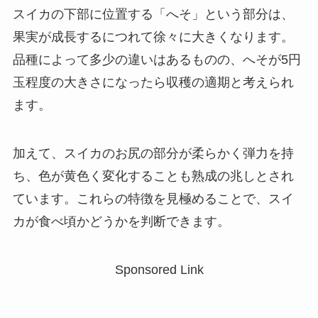
スイカの下部に位置する「へそ」という部分は、
果実が成長するにつれて徐々に大きくなります。
品種によって多少の違いはあるものの、へそが5円
玉程度の大きさになったら収穫の適期と考えられ
ます。
加えて、スイカのお尻の部分が柔らかく弾力を持
ち、色が黄色く変化することも熟成の兆しとされ
ています。これらの特徴を見極めることで、スイ
カが食べ頃かどうかを判断できます。
Sponsored Link